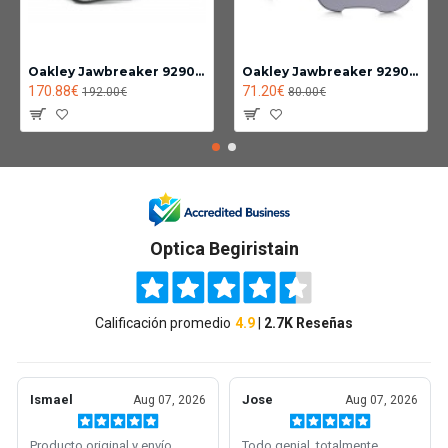
Oakley Jawbreaker 9290-14
Oakley Jawbreaker 9290 lente Fotocromatica clear black iridium
170.88€
71.20€
192.00€
80.00€