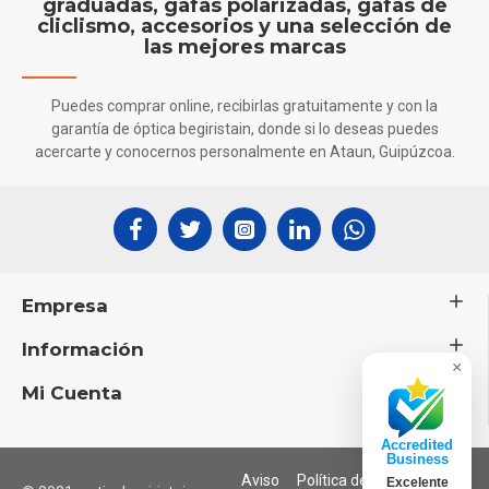
graduadas, gafas polarizadas, gafas de
cliclismo, accesorios y una selección de
las mejores marcas
Puedes comprar online, recibirlas gratuitamente y con la
garantía de óptica begiristain, donde si lo deseas puedes
acercarte y conocernos personalmente en Ataun, Guipúzcoa.
Empresa
Información
×
Mi Cuenta
Accredited
Business
Aviso
Política de
Diseño:
Excelente