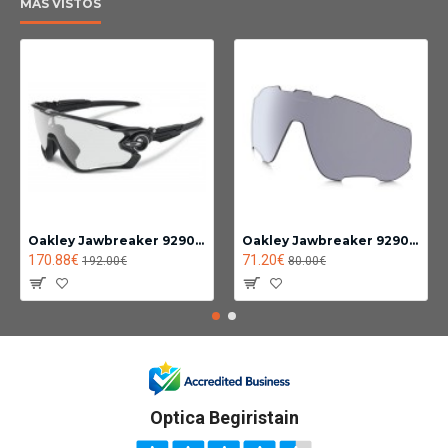
MÁS VISTOS
Oakley Jawbreaker 9290-14
Oakley Jawbreaker 9290 lente Fotocromatica clear black iridium
170.88€
71.20€
192.00€
80.00€