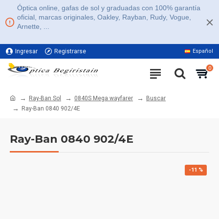
Óptica online, gafas de sol y graduadas con 100% garantía
oficial, marcas originales, Oakley, Rayban, Rudy, Vogue,
Arnette, ...
Ingresar
Registrarse
Español
11% DE DESCUENTO EN TODA LA WEB
0
Ray-Ban Sol
0840S Mega wayfarer
Buscar
Ray-Ban 0840 902/4E
Ray-Ban 0840 902/4E
-11 %