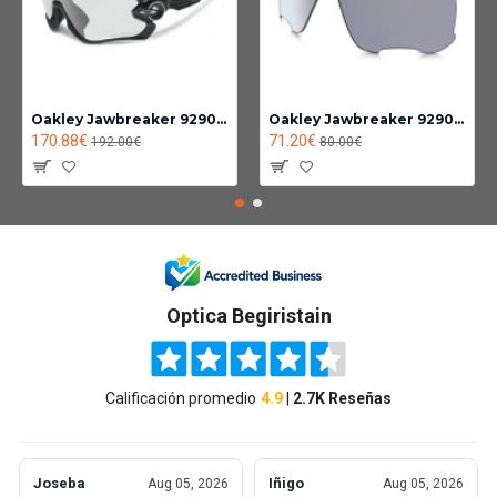
Oakley Jawbreaker 9290-14
Oakley Jawbreaker 9290 lente Fotocromatica clear black iridium
170.88€
71.20€
192.00€
80.00€