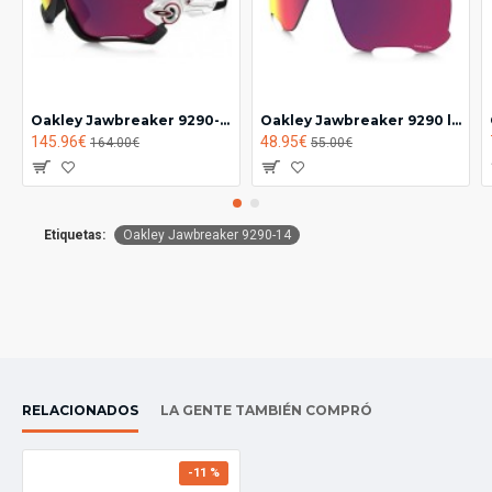
Oakley Jawbreaker 9290-05
Oakley Jawbreaker 9290 lente prizm road
145.96€
48.95€
164.00€
55.00€
Etiquetas:
Oakley Jawbreaker 9290-14
RELACIONADOS
LA GENTE TAMBIÉN COMPRÓ
-11 %