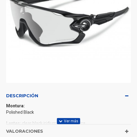
DESCRIPCIÓN
Montura:
Polished Black
Lentes:
clear black iridium fotocromatica
% TRANSMISSION LENS
69
VALORACIONES