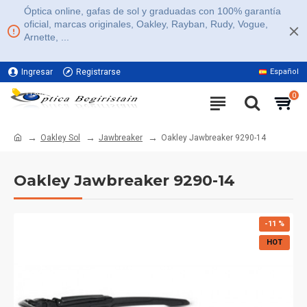
Óptica online, gafas de sol y graduadas con 100% garantía
oficial, marcas originales, Oakley, Rayban, Rudy, Vogue,
Arnette, ...
Ingresar
Registrarse
Español
11% DE DESCUENTO EN TODA LA WEB
0
Oakley Sol
Jawbreaker
Oakley Jawbreaker 9290-14
Oakley Jawbreaker 9290-14
-11 %
HOT