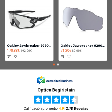
Oakley Jawbreaker 9290-14
Oakley Jawbreaker 9290 lente Fotocromatica clear black iridium
170.88€
71.20€
192.00€
80.00€