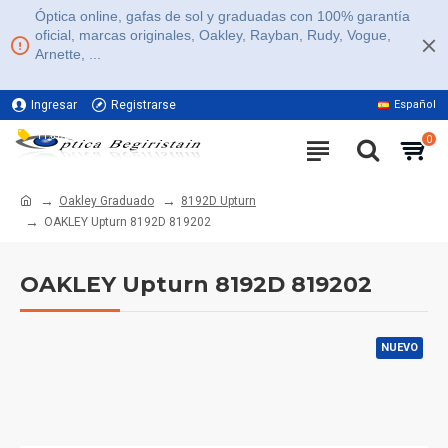
Óptica online, gafas de sol y graduadas con 100% garantía
oficial, marcas originales, Oakley, Rayban, Rudy, Vogue,
Arnette, ...
Ingresar
Registrarse
Español
11% DE DESCUENTO EN TODA LA WEB
0
Oakley Graduado
8192D Upturn
OAKLEY Upturn 8192D 819202
OAKLEY Upturn 8192D 819202
NUEVO