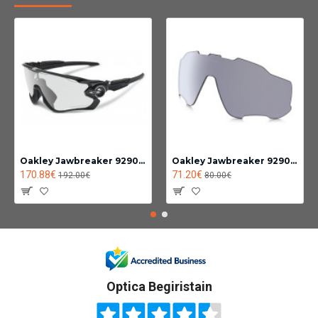
Oakley Jawbreaker 9290-14
Oakley Jawbreaker 9290 lente Fotocromatica clear black iridium
170.88€
71.20€
192.00€
80.00€